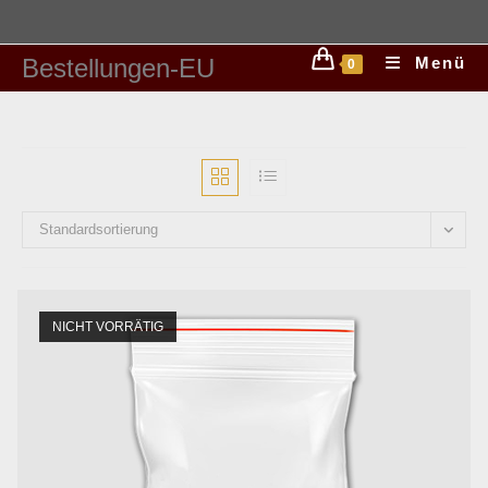
Bestellungen-EU
Menü
0
Standardsortierung
NICHT VORRÄTIG