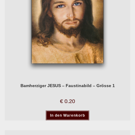
Bamherziger JESUS – Faustinabild – Grösse 1
€
0.20
In den Warenkorb