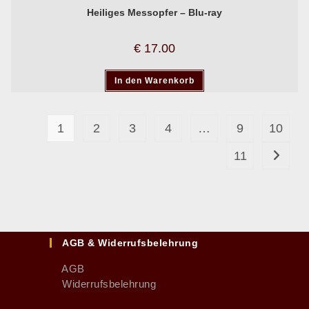
Heiliges Messopfer – Blu-ray
€
17.00
In den Warenkorb
1
2
3
4
…
9
10
11
AGB & Widerrufsbelehrung
AGB
Widerrufsbelehrung