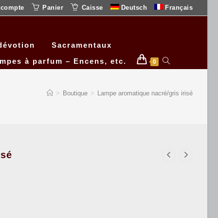
 compte
Panier
Caisse
Deutsch
Français
dévotion
Sacramentaux
ampes à parfum – Encens, etc.
0
>
Boutique
>
Lampe aromatique nacré/gris irisé
isé