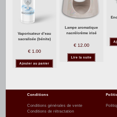
En
Lampe aromatique
nacré/crème irisé
Vaporisateur d’eau
sacralisée (bénite)
Aj
€
12.00
€
1.00
Lire la suite
Ajouter au panier
Conditions
Politi
Conditions générales de vente
Politi
Conditions de rétractation