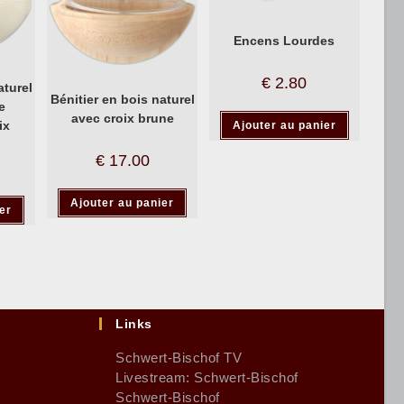
Encens Lourdes
€
2.80
aturel
Bénitier en bois naturel
e
avec croix brune
ix
Ajouter au panier
€
17.00
Ajouter au panier
er
Links
Schwert-Bischof TV
Livestream: Schwert-Bischof
Schwert-Bischof