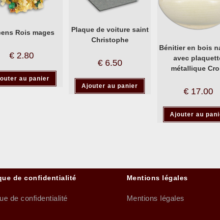
Plaque de voiture saint
cens Rois mages
Christophe
Bénitier en bois n
€
2.80
avec plaquett
€
6.50
métallique Cro
outer au panier
Ajouter au panier
€
17.00
Ajouter au pani
que de confidentialité
Mentions légales
que de confidentialité
Mentions légales