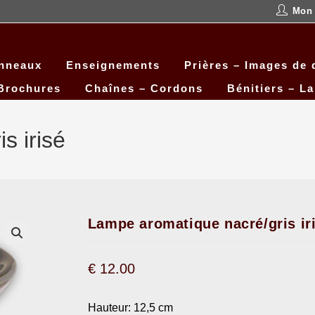
Mon
anneaux
Enseignements
Prières – Images de 
Brochures
Chaînes – Cordons
Bénitiers – L
s irisé
Lampe aromatique nacré/gris ir
€
12.00
Hauteur: 12,5 cm