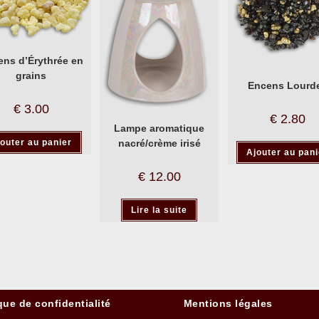
ns d’Érythrée en
grains
Encens Lourd
€
3.00
€
2.80
Lampe aromatique
nacré/crème irisé
outer au panier
Ajouter au pani
€
12.00
Lire la suite
que de confidentialité
Mentions légales