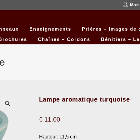
Mon
anneaux
Enseignements
Prières – Images de 
Brochures
Chaînes – Cordons
Bénitiers – L
se
Lampe aromatique turquoise
€
11.00
Hauteur: 11,5 cm