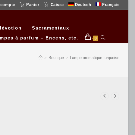
 compte
Panier
Caisse
Deutsch
Français
dévotion
Sacramentaux
ampes à parfum – Encens, etc.
0
>
Boutique
>
Lampe aromatique turquoise