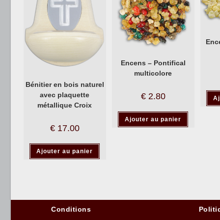
Ence
Encens – Pontifical
multicolore
Bénitier en bois naturel
avec plaquette
€
2.80
Aj
métallique Croix
Ajouter au panier
€
17.00
Ajouter au panier
Conditions
Politi